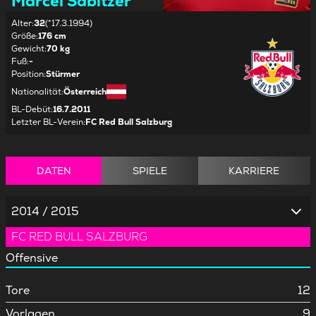
Marcel Sabitzer
Alter
:
32
(*17.3.1994)
Größe
:
176 cm
Gewicht
:
70 kg
Fuß
:
-
Position
:
Stürmer
Nationalität
:
Österreich
BL-Debüt
:
16.7.2011
Letzter BL-Verein
:
FC Red Bull Salzburg
DATEN
SPIELE
KARRIERE
2014 / 2015
FC RED BULL SALZBURG
Offensive
Tore
12
Vorlagen
9