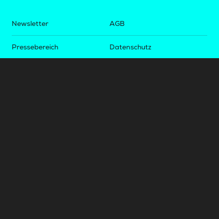
Newsletter
AGB
Pressebereich
Datenschutz
Impressum
BUNDESLIGA.AT
2LIGA.AT
OEFBL.AT
Fotos copyright by
©
2026
Österreichische Fußball-Bundesliga. Alle Rechte vorbehalten.