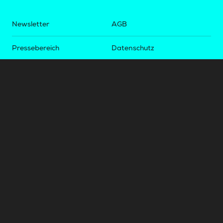
Newsletter
AGB
Pressebereich
Datenschutz
Impressum
BUNDESLIGA.AT
2LIGA.AT
OEFBL.AT
Fotos copyright by
©
2026
Österreichische Fußball-Bundesliga. Alle Rechte vorbehalten.