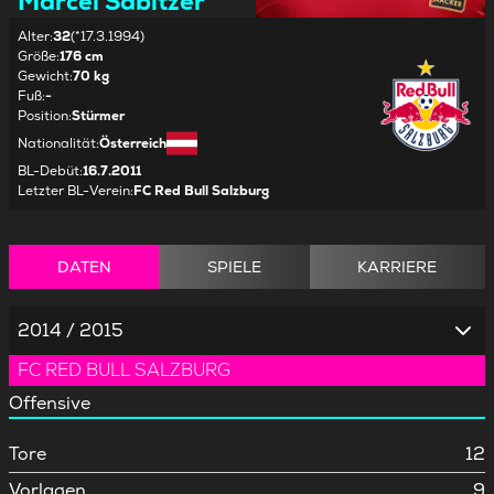
Marcel Sabitzer
Alter
:
32
(*17.3.1994)
Größe
:
176 cm
Gewicht
:
70 kg
Fuß
:
-
Position
:
Stürmer
Nationalität
:
Österreich
BL-Debüt
:
16.7.2011
Letzter BL-Verein
:
FC Red Bull Salzburg
DATEN
SPIELE
KARRIERE
2014 / 2015
FC RED BULL SALZBURG
Offensive
Tore
12
Vorlagen
9