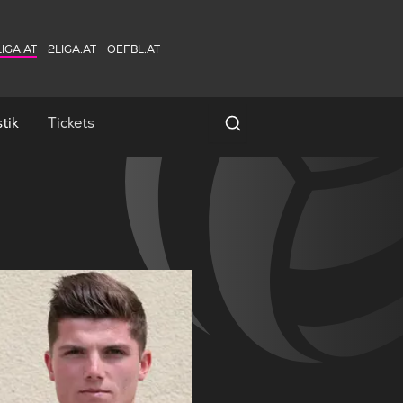
IGA.AT
2LIGA.AT
OEFBL.AT
tik
Tickets
Spielersuche