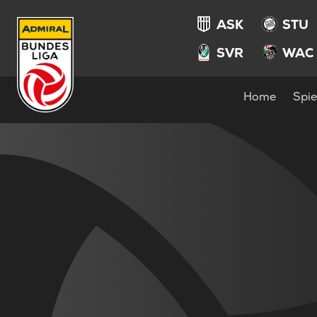
ASK
STU
SVR
WAC
Home
Spie