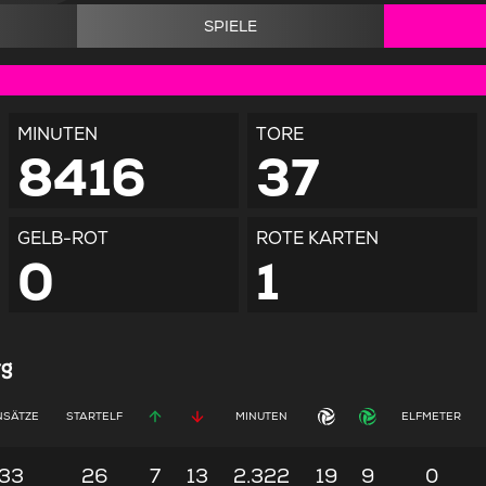
SPIELE
MINUTEN
TORE
8416
37
GELB-ROT
ROTE KARTEN
0
1
rg
NSÄTZE
STARTELF
MINUTEN
ELFMETER
33
26
7
13
2.322
19
9
0