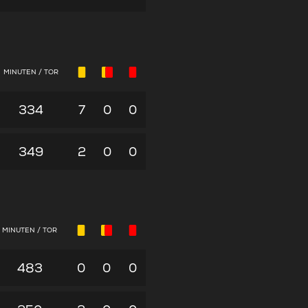
MINUTEN / TOR
334
7
0
0
349
2
0
0
MINUTEN / TOR
483
0
0
0