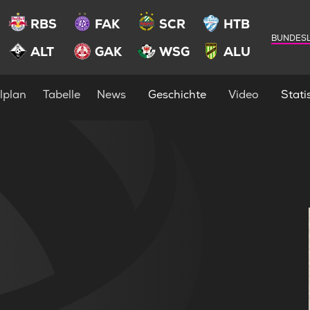
RBS
FAK
SCR
HTB
BUNDESL
ALT
GAK
WSG
ALU
lplan
Tabelle
News
Geschichte
Video
Statis