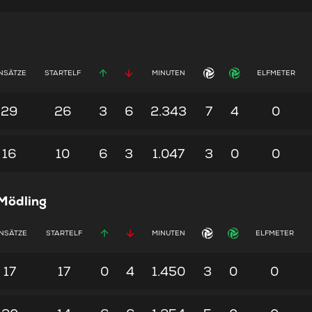
NSÄTZE
STARTELF
MINUTEN
ELFMETER
29
26
3
6
2.343
7
4
0
16
10
6
3
1.047
3
0
0
Mödling
INSÄTZE
STARTELF
MINUTEN
ELFMETER
17
17
0
4
1.450
3
0
0