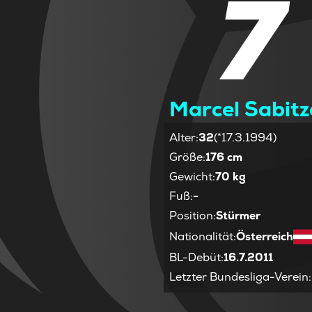
7
Marcel Sabitz
Alter
:
32
(*17.3.1994)
Größe
:
176 cm
Gewicht
:
70 kg
Fuß
:
-
Position
:
Stürmer
Nationalität
:
Österreich
BL-Debüt
:
16.7.2011
Letzter Bundesliga-Verein
: