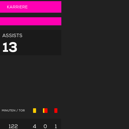
KARRIERE
ASSISTS
13
MINUTEN / TOR
122
4
0
1