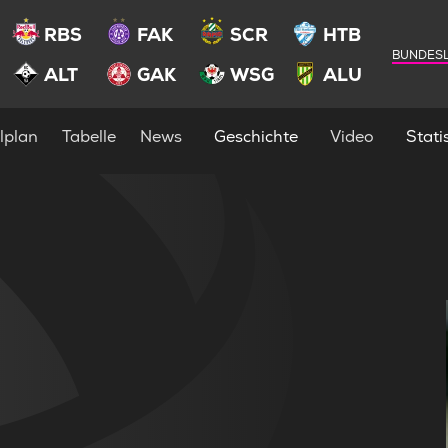
RBS
FAK
SCR
HTB
BUNDESL
ALT
GAK
WSG
ALU
lplan
Tabelle
News
Geschichte
Video
Statis