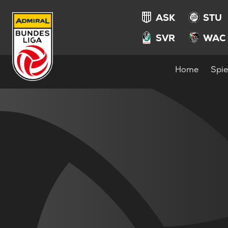
ASK
STU
SVR
WAC
Home
Spie