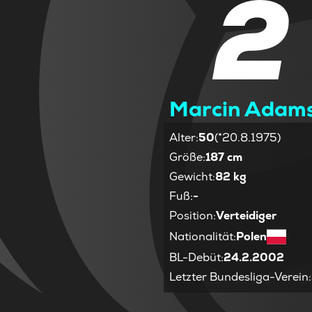
2
Marcin Adams
Alter
:
50
(*20.8.1975)
Größe
:
187 cm
Gewicht
:
82 kg
Fuß
:
-
Position
:
Verteidiger
Nationalität
:
Polen
BL-Debüt
:
24.2.2002
Letzter Bundesliga-Verein
: