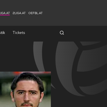
IGA.AT
2LIGA.AT
OEFBL.AT
tik
Tickets
Spielersuche