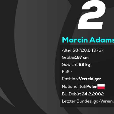
2
Marcin Adams
Alter
:
50
(*20.8.1975)
Größe
:
187 cm
Gewicht
:
82 kg
Fuß
:
-
Position
:
Verteidiger
Nationalität
:
Polen
BL-Debüt
:
24.2.2002
Letzter Bundesliga-Verein
: