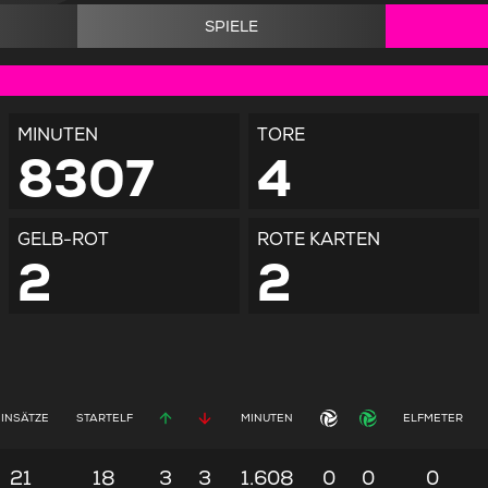
SPIELE
MINUTEN
TORE
8307
4
GELB-ROT
ROTE KARTEN
2
2
EINSÄTZE
STARTELF
MINUTEN
ELFMETER
21
18
3
3
1.608
0
0
0