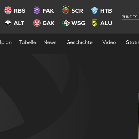
RBS
FAK
SCR
HTB
BUNDESL
ALT
GAK
WSG
ALU
lplan
Tabelle
News
Geschichte
Video
Statis