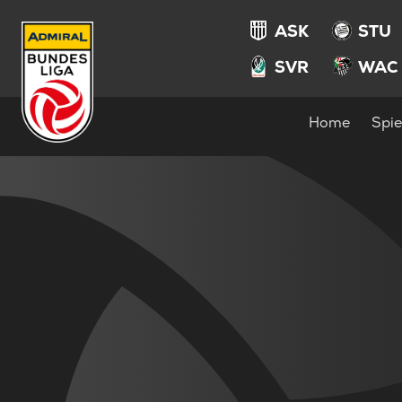
ASK
STU
SVR
WAC
Home
Spie