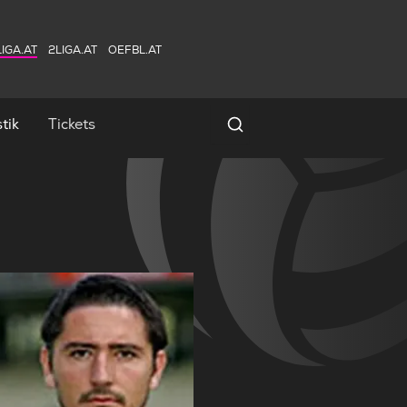
IGA.AT
2LIGA.AT
OEFBL.AT
tik
Tickets
Spielersuche