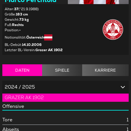
Alter
:
37
(*21.9.1988)
Größe
:
183 cm
Gewicht
:
73 kg
Fuß
:
Rechts
Position
:
-
Nationalität
:
Österreich
BL-Debüt
:
14.10.2006
Letzter BL-Verein
:
Grazer AK 1902
DATEN
SPIELE
KARRIERE
2024 / 2025
GRAZER AK 1902
Offensive
Tore
1
Abseits
1