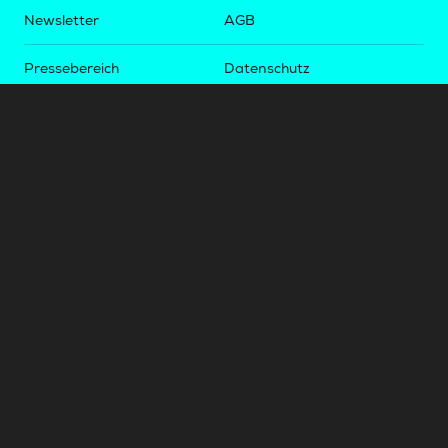
Newsletter
AGB
Pressebereich
Datenschutz
Impressum
BUNDESLIGA.AT
2LIGA.AT
OEFBL.AT
Fotos copyright by
©
2026
Österreichische Fußball-Bundesliga. Alle Rechte vorbehalten.