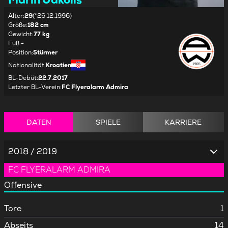
Alter
:
29
(*26.12.1996)
Größe
:
182 cm
Gewicht
:
77 kg
Fuß
:
-
Position
:
Stürmer
Nationalität
:
Kroatien
BL-Debüt
:
22.7.2017
Letzter BL-Verein
:
FC Flyeralarm Admira
DATEN
SPIELE
KARRIERE
2018 / 2019
FC FLYERALARM ADMIRA
Offensive
Tore
1
Abseits
14