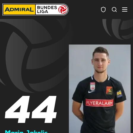
Spielersuc
44
Marin Jakolis