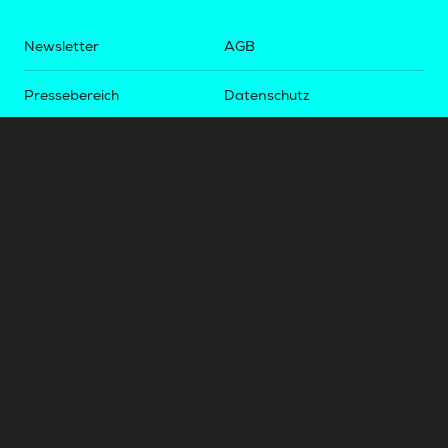
Newsletter
AGB
Pressebereich
Datenschutz
Impressum
BUNDESLIGA.AT
2LIGA.AT
OEFBL.AT
Fotos copyright by
©
2026
Österreichische Fußball-Bundesliga. Alle Rechte vorbehalten.