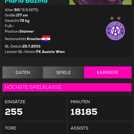
Mario Bazina
Alter
:
50
(*8.9.1975)
Größe
:
177 cm
Gewicht
:
72 kg
Fuß
:
-
Position
:
Stürmer
Nationalität
:
Kroatien
BL-Debüt
:
25.7.2001
Letzter BL-Verein
:
FK Austria Wien
DATEN
SPIELE
KARRIERE
HÖCHSTE SPIELKLASSE
EINSÄTZE
MINUTEN
255
18185
TORE
ASSISTS