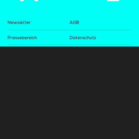
Newsletter
AGB
Pressebereich
Datenschutz
Impressum
BUNDESLIGA.AT
2LIGA.AT
OEFBL.AT
Fotos copyright by