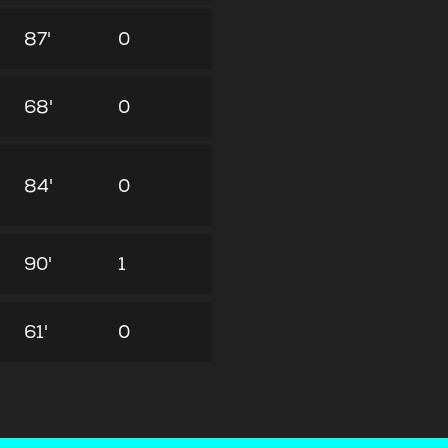
87'
0
68'
0
84'
0
90'
1
61'
0