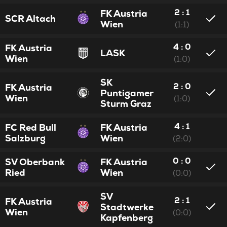
2 : 1
FK Austria
SCR Altach
Wien
(1:1)
4 : 0
FK Austria
LASK
Wien
(1:0)
SK
2 : 0
FK Austria
Puntigamer
Wien
(1:0)
Sturm Graz
4 : 1
FC Red Bull
FK Austria
Salzburg
Wien
(2:0)
0 : 0
SV Oberbank
FK Austria
Ried
Wien
(0:0)
SV
2 : 1
FK Austria
Stadtwerke
Wien
(0:0)
Kapfenberg