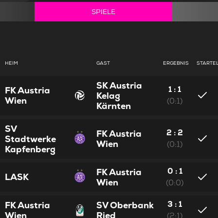
SPIELE
HEIM
GAST
ERGEBNIS
STARTE
SK Austria
1 : 1
FK Austria
Kelag
Wien
(0:1)
Kärnten
SV
2 : 2
FK Austria
Stadtwerke
Wien
(0:1)
Kapfenberg
0 : 1
FK Austria
LASK
Wien
(0:0)
3 : 1
FK Austria
SV Oberbank
Wien
Ried
(2:1)