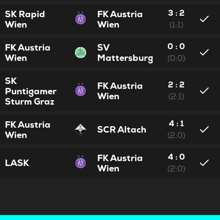
3 : 2
SK Rapid
FK Austria
Wien
Wien
(1:1)
0 : 0
FK Austria
SV
Wien
Mattersburg
(0:0)
SK
2 : 2
FK Austria
Puntigamer
Wien
(2:1)
Sturm Graz
4 : 1
FK Austria
SCR Altach
Wien
(2:0)
4 : 0
FK Austria
LASK
Wien
(2:0)