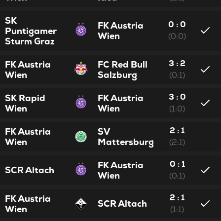
SK
0 : 0
FK Austria
Puntigamer
Wien
(0:0)
Sturm Graz
3 : 2
FK Austria
FC Red Bull
Wien
Salzburg
(0:1)
3 : 0
SK Rapid
FK Austria
Wien
Wien
(1:0)
2 : 1
FK Austria
SV
Wien
Mattersburg
(2:1)
0 : 1
FK Austria
SCR Altach
Wien
(0:1)
2 : 1
FK Austria
SCR Altach
Wien
(1:1)