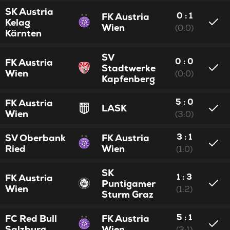
SK Austria
0 : 1
FK Austria
Kelag
Wien
(0:0)
Kärnten
SV
0 : 0
FK Austria
Stadtwerke
Wien
(0:0)
Kapfenberg
5 : 0
FK Austria
LASK
Wien
(3:0)
3 : 1
SV Oberbank
FK Austria
Ried
Wien
(1:0)
SK
1 : 3
FK Austria
Puntigamer
Wien
(1:2)
Sturm Graz
5 : 1
FC Red Bull
FK Austria
Salzburg
Wien
(3:1)