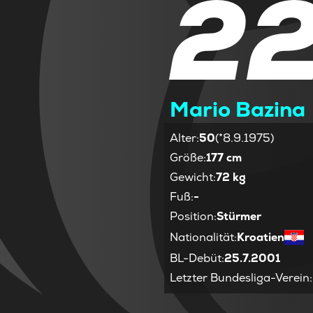
2
Mario Bazina
Alter
:
50
(*8.9.1975)
Größe
:
177 cm
Gewicht
:
72 kg
Fuß
:
-
Position
:
Stürmer
Nationalität
:
Kroatien
BL-Debüt
:
25.7.2001
Letzter Bundesliga-Verein
: