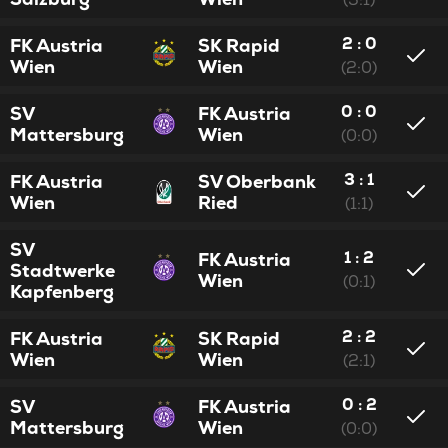
2 : 0
FK Austria
SK Rapid
Wien
Wien
(2:0)
0 : 0
SV
FK Austria
Mattersburg
Wien
(0:0)
3 : 1
FK Austria
SV Oberbank
Wien
Ried
(1:1)
SV
1 : 2
FK Austria
Stadtwerke
Wien
(0:1)
Kapfenberg
2 : 2
FK Austria
SK Rapid
Wien
Wien
(2:1)
0 : 2
SV
FK Austria
Mattersburg
Wien
(0:0)