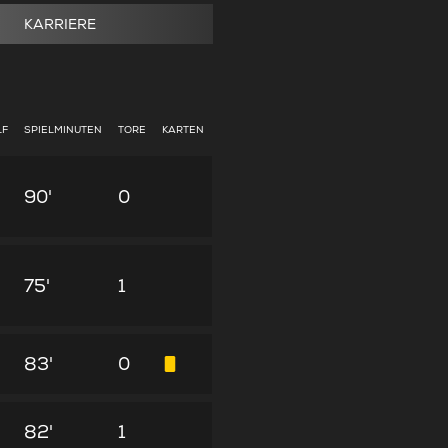
KARRIERE
LF
SPIELMINUTEN
TORE
KARTEN
90'
0
75'
1
83'
0
82'
1