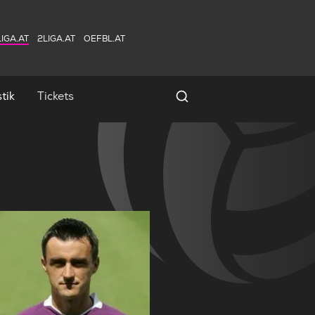
IGA.AT
2LIGA.AT
OEFBL.AT
tik
Tickets
Spielersuche