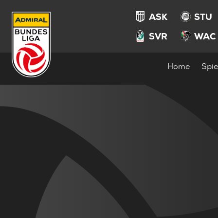
ASK
STU
SVR
WAC
Home
Spie