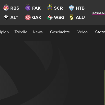
RBS
FAK
SCR
HTB
BUNDESL
ALT
GAK
WSG
ALU
lplan
Tabelle
News
Geschichte
Video
Statis