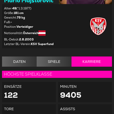
Mario Majstorovic
Alter
:
49
(*1.3.1977)
Größe
:
181 cm
Gewicht
:
79 kg
Fuß
:
-
Position
:
Verteidiger
Nationalität
:
Österreich
BL-Debüt
:
2.8.2003
Letzter BL-Verein
:
KSV Superfund
DATEN
SPIELE
KARRIERE
HÖCHSTE SPIELKLASSE
EINSÄTZE
MINUTEN
122
9405
TORE
ASSISTS