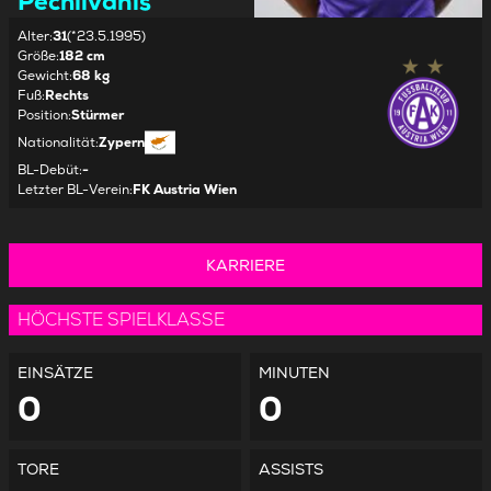
Pechlivanis
Alter
:
31
(*23.5.1995)
Größe
:
182 cm
Gewicht
:
68 kg
Fuß
:
Rechts
Position
:
Stürmer
Nationalität
:
Zypern
BL-Debüt
:
-
Letzter BL-Verein
:
FK Austria Wien
KARRIERE
HÖCHSTE SPIELKLASSE
EINSÄTZE
MINUTEN
0
0
TORE
ASSISTS