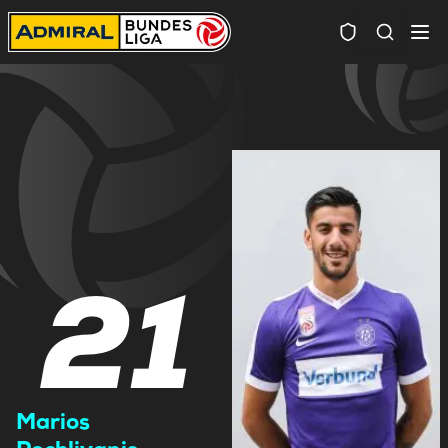
Spielersuc
21
Marios