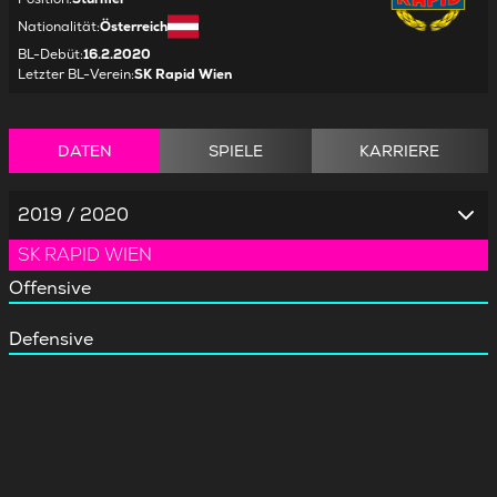
Nationalität
:
Österreich
BL-Debüt
:
16.2.2020
Letzter BL-Verein
:
SK Rapid Wien
DATEN
SPIELE
KARRIERE
2019 / 2020
SK RAPID WIEN
Offensive
Defensive