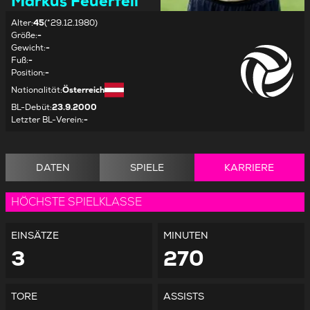
Markus Feuerfeil
Alter
:
45
(*29.12.1980)
Größe
:
-
Gewicht
:
-
Fuß
:
-
Position
:
-
Nationalität
:
Österreich
BL-Debüt
:
23.9.2000
Letzter BL-Verein
:
-
DATEN
SPIELE
KARRIERE
HÖCHSTE SPIELKLASSE
EINSÄTZE
MINUTEN
3
270
TORE
ASSISTS