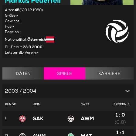
Markus Feuerfeil
Alter
:
45
(*29.12.1980)
Größe
:
-
Gewicht
:
-
Fuß
:
-
Position
:
-
Nationalität
:
Österreich
BL-Debüt
:
23.9.2000
Letzter BL-Verein
:
-
DATEN
SPIELE
KARRIERE
2003 / 2004
RUNDE
HEIM
GAST
ERGEBNIS
1 : 0
1
GAK
AWM
(0:0)
1 : 1