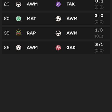
0 : 1
29
AWM
FAK
(0:0)
3 : 0
30
MAT
AWM
(0:0)
1 : 3
35
RAP
AWM
(0:1)
2 : 1
36
AWM
GAK
(0:0)