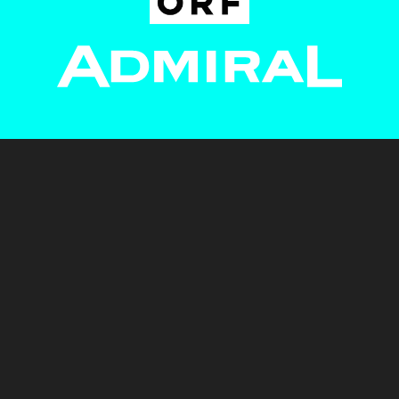
Newsletter
AGB
Pressebereich
Datenschutz
Impressum
BUNDESLIGA.AT
2LIGA.AT
OEFBL.AT