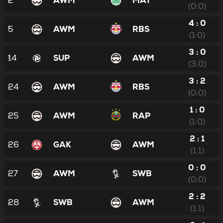
2
AWM
MAT
(0:0)
4 : 0
5
AWM
RBS
(1:0)
3 : 0
14
SUP
AWM
(3:0)
3 : 2
24
AWM
RBS
(0:0)
1 : 0
25
AWM
RAP
(1:0)
2 : 1
26
GAK
AWM
(1:1)
0 : 0
27
AWM
SWB
(0:0)
2 : 2
28
SWB
AWM
(1:1)