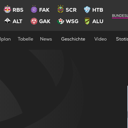
RBS
FAK
SCR
HTB
BUNDESL
ALT
GAK
WSG
ALU
lplan
Tabelle
News
Geschichte
Video
Statis