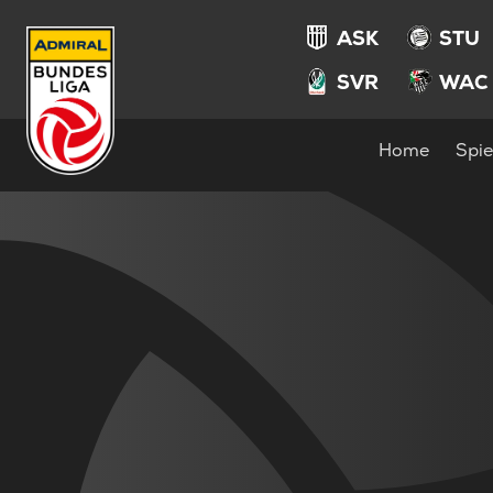
ASK
STU
SVR
WAC
Home
Spie