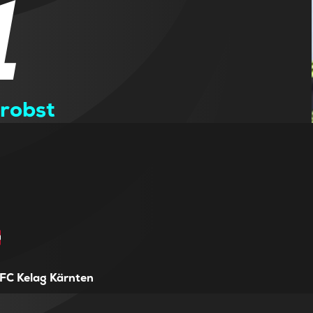
1
Probst
FC Kelag Kärnten