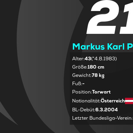
2
Markus Karl 
Alter
:
43
(*4.8.1983)
Größe
:
180 cm
Gewicht
:
78 kg
Fuß
:
-
Position
:
Torwart
Nationalität
:
Österreich
BL-Debüt
:
6.3.2004
Letzter Bundesliga-Verein
: