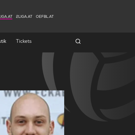
IGA.AT
2LIGA.AT
OEFBL.AT
tik
Tickets
Spielersuche