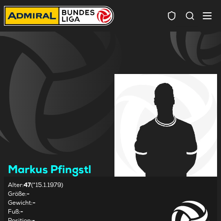
Spielersuc
Markus Pfingstl
Alter
:
47
(*15.1.1979)
Größe
:
-
Gewicht
:
-
Fuß
:
-
Position
:
-