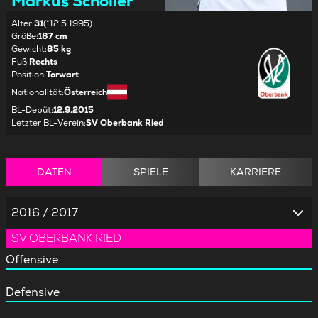
Markus Schöller
Alter
:
31
(*12.5.1995)
Größe
:
187 cm
Gewicht
:
85 kg
Fuß
:
Rechts
Position
:
Torwart
Nationalität
:
Österreich
BL-Debüt
:
12.9.2015
Letzter BL-Verein
:
SV Oberbank Ried
DATEN
SPIELE
KARRIERE
2016 / 2017
SV OBERBANK RIED
Offensive
Defensive