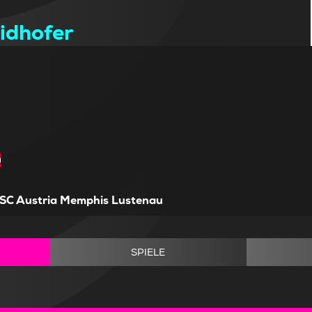
idhofer
SC Austria Memphis Lustenau
SPIELE