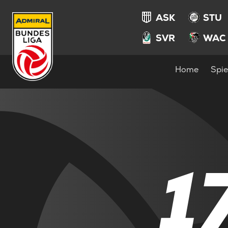
ASK
STU
SVR
WAC
Home
Spie
1