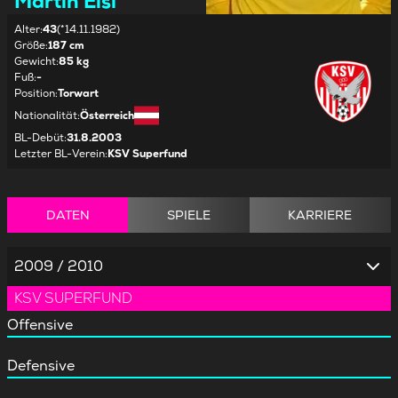
Martin Eisl
Alter
:
43
(*14.11.1982)
Größe
:
187 cm
Gewicht
:
85 kg
Fuß
:
-
Position
:
Torwart
Nationalität
:
Österreich
BL-Debüt
:
31.8.2003
Letzter BL-Verein
:
KSV Superfund
DATEN
SPIELE
KARRIERE
2009 / 2010
KSV SUPERFUND
Offensive
Defensive