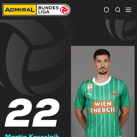
Spielersuc
22
Martin Koscelnik