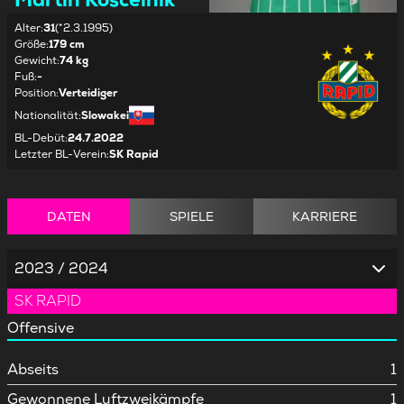
Alter
:
31
(*2.3.1995)
Größe
:
179 cm
Gewicht
:
74 kg
Fuß
:
-
Position
:
Verteidiger
Nationalität
:
Slowakei
BL-Debüt
:
24.7.2022
Letzter BL-Verein
:
SK Rapid
DATEN
SPIELE
KARRIERE
2023 / 2024
SK RAPID
Offensive
Abseits
1
Gewonnene Luftzweikämpfe
1