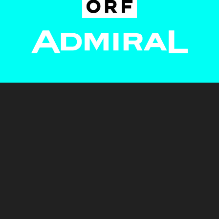
Newsletter
AGB
Pressebereich
Datenschutz
Impressum
BUNDESLIGA.AT
2LIGA.AT
OEFBL.AT