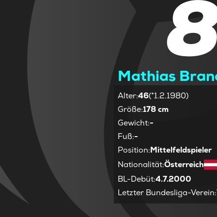
Mathias Bra
Alter
:
46
(*1.2.1980)
Größe
:
178 cm
Gewicht
:
-
Fuß
:
-
Position
:
Mittelfeldspieler
Nationalität
:
Österreich
BL-Debüt
:
4.7.2000
Letzter Bundesliga-Verein
: