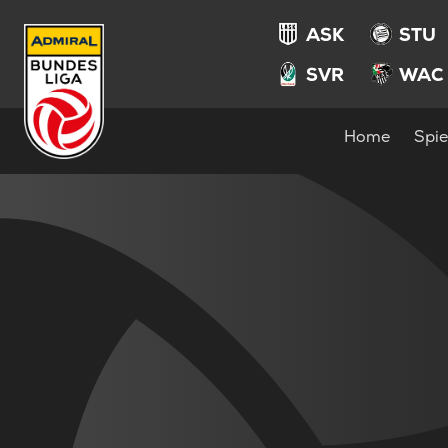
ASK
STU
SVR
WAC
Home
Spie