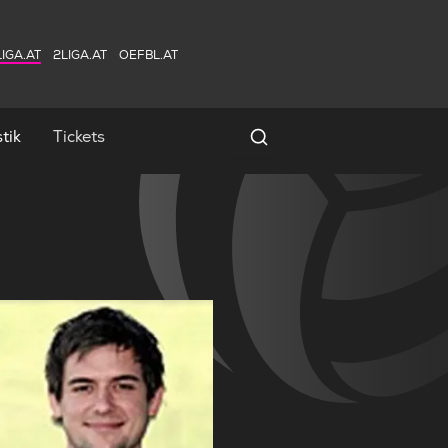
IGA.AT
2LIGA.AT
OEFBL.AT
tik
Tickets
Spielersuche