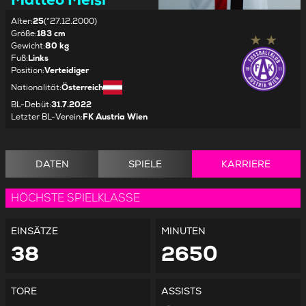
Alter
:
25
(*27.12.2000)
Größe
:
183 cm
Gewicht
:
80 kg
Fuß
:
Links
Position
:
Verteidiger
Nationalität
:
Österreich
BL-Debüt
:
31.7.2022
Letzter BL-Verein
:
FK Austria Wien
DATEN
SPIELE
KARRIERE
HÖCHSTE SPIELKLASSE
EINSÄTZE
MINUTEN
38
2650
TORE
ASSISTS