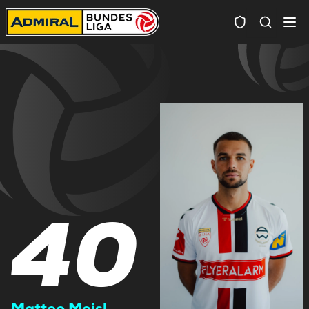
Spielersuc
40
Matteo Meisl