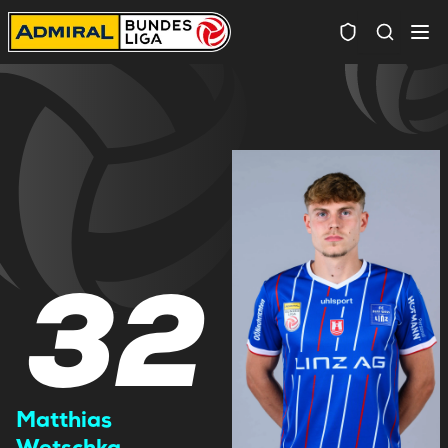
Spielersuc
32
Matthias
Wetschka