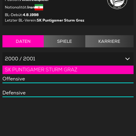
Nationalität
:
Iran
BL-Debüt
:
4.8.1998
Letzter BL-Verein
:
SK Puntigamer Sturm Graz
DATEN
SPIELE
KARRIERE
2000 / 2001
SK PUNTIGAMER STURM GRAZ
Offensive
Defensive