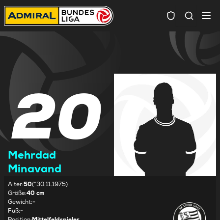
Spielersuc
20
Mehrdad
Minavand
Alter
:
50
(*30.11.1975)
Größe
:
40 cm
Gewicht
:
-
Fuß
:
-
Position
:
Mittelfeldspieler