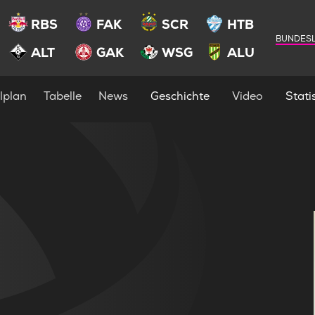
RBS
FAK
SCR
HTB
BUNDESL
ALT
GAK
WSG
ALU
lplan
Tabelle
News
Geschichte
Video
Statis