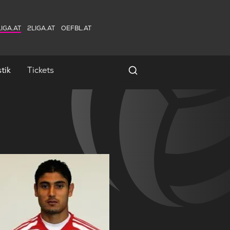
IGA.AT
2LIGA.AT
OEFBL.AT
tik
Tickets
Spielersuche