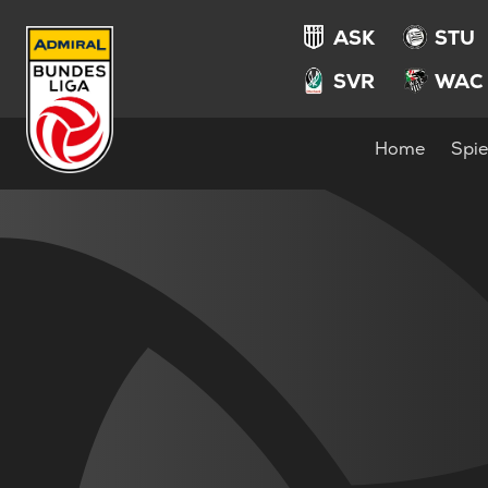
ASK
STU
SVR
WAC
Home
Spie