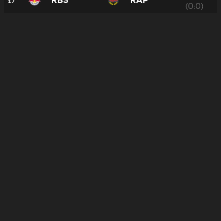
17
RBS
RAP
(0:0)