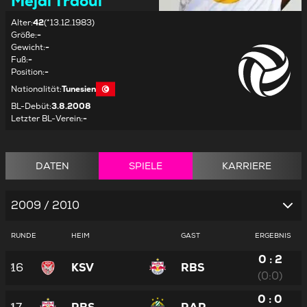
Mejdi Traoui
Alter
:
42
(*13.12.1983)
Größe
:
-
Gewicht
:
-
Fuß
:
-
Position
:
-
Nationalität
:
Tunesien
BL-Debüt
:
3.8.2008
Letzter BL-Verein
:
-
DATEN
SPIELE
KARRIERE
2009 / 2010
RUNDE
HEIM
GAST
ERGEBNIS
0 : 2
16
KSV
RBS
(0:0)
0 : 0