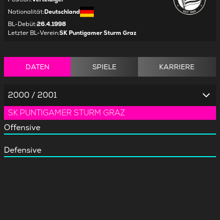
Nationalität
:
Deutschland
BL-Debüt
:
26.4.1998
Letzter BL-Verein
:
SK Puntigamer Sturm Graz
DATEN
SPIELE
KARRIERE
2000 / 2001
SK PUNTIGAMER STURM GRAZ
Offensive
Defensive