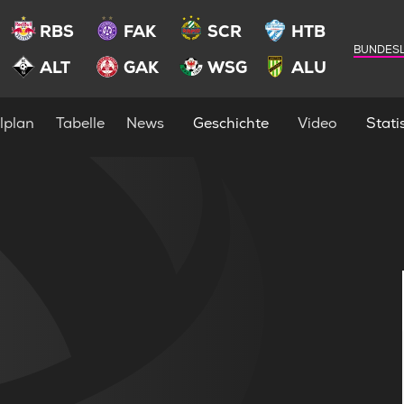
RBS
FAK
SCR
HTB
BUNDESL
ALT
GAK
WSG
ALU
lplan
Tabelle
News
Geschichte
Video
Statis