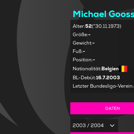
Michael Goos
Alter
:
52
(*30.11.1973)
Größe
:
-
Gewicht
:
-
Fuß
:
-
Position
:
-
Nationalität
:
Belgien
BL-Debüt
:
16.7.2003
Letzter Bundesliga-Verein
:
DATEN
2003 / 2004