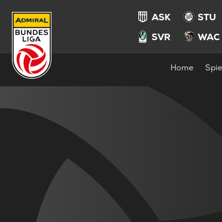
ASK
STU
SVR
WAC
Home
Spie