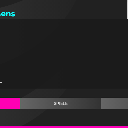
sens
-
SPIELE