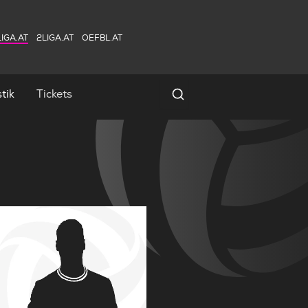
IGA.AT
2LIGA.AT
OEFBL.AT
tik
Tickets
Spielersuche