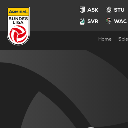
ASK
STU
SVR
WAC
Home
Spie