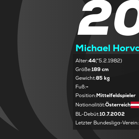
2
Michael Horv
Alter
:
44
(*5.2.1982)
Größe
:
189 cm
Gewicht
:
85 kg
Fuß
:
-
Position
:
Mittelfeldspieler
Nationalität
:
Österreich
BL-Debüt
:
10.7.2002
Letzter Bundesliga-Verein
: