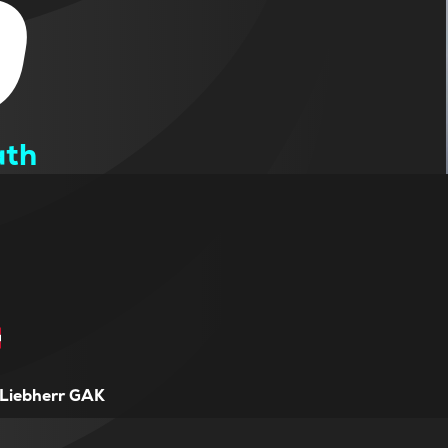
0
ath
Liebherr GAK