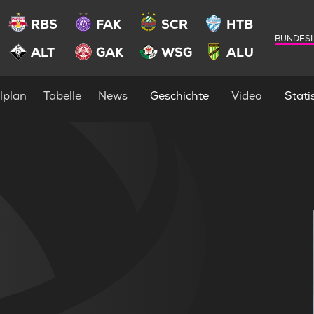
RBS
FAK
SCR
HTB
BUNDESL
ALT
GAK
WSG
ALU
lplan
Tabelle
News
Geschichte
Video
Statis