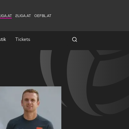
IGA.AT
2LIGA.AT
OEFBL.AT
tik
Tickets
Spielersuche