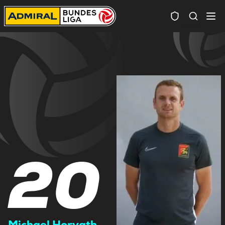
Spielersuc
20
Michael Horvath