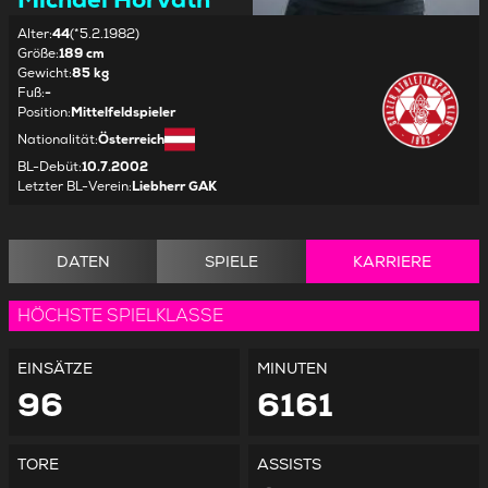
Alter
:
44
(*5.2.1982)
Größe
:
189 cm
Gewicht
:
85 kg
Fuß
:
-
Position
:
Mittelfeldspieler
Nationalität
:
Österreich
BL-Debüt
:
10.7.2002
Letzter BL-Verein
:
Liebherr GAK
DATEN
SPIELE
KARRIERE
HÖCHSTE SPIELKLASSE
EINSÄTZE
MINUTEN
96
6161
TORE
ASSISTS