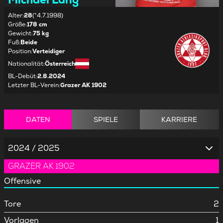
Alter
:
28
(*4.7.1998)
Größe
:
178 cm
Gewicht
:
75 kg
Fuß
:
Beide
Position
:
Verteidiger
Nationalität
:
Österreich
BL-Debüt
:
2.8.2024
Letzter BL-Verein
:
Grazer AK 1902
DATEN
SPIELE
KARRIERE
2024 / 2025
GRAZER AK 1902
Offensive
Tore
2
Vorlagen
1