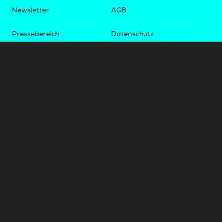
Newsletter
AGB
Pressebereich
Datenschutz
Impressum
BUNDESLIGA.AT
2LIGA.AT
OEFBL.AT
Fotos copyright by
©
2026
Österreichische Fußball-Bundesliga. Alle Rechte vorbehalten.