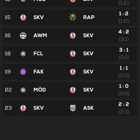
(1:2)
1 : 2
15
SKV
RAP
(1:0)
4 : 2
16
AWM
SKV
(3:1)
3 : 1
18
FCL
SKV
(0:1)
1 : 1
19
FAK
SKV
(0:0)
1 : 0
22
MÖD
SKV
(0:0)
2 : 2
23
SKV
ASK
(2:1)