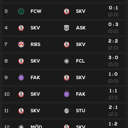
0 : 1
3
FCW
SKV
(0:0)
0 : 3
4
SKV
ASK
(0:2)
2 : 2
7
RBS
SKV
(2:0)
3 : 0
8
SKV
FCL
(0:0)
1 : 0
9
FAK
SKV
(0:0)
1 : 1
10
SKV
FAK
(0:1)
2 : 1
11
SKV
STU
(2:1)
1 : 2
12
MÖD
SKV