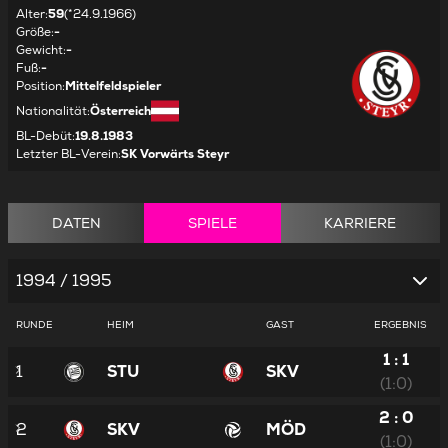
Alter
:
59
(*24.9.1966)
Größe
:
-
Gewicht
:
-
Fuß
:
-
Position
:
Mittelfeldspieler
Nationalität
:
Österreich
BL-Debüt
:
19.8.1983
Letzter BL-Verein
:
SK Vorwärts Steyr
DATEN
SPIELE
KARRIERE
1994 / 1995
RUNDE
HEIM
GAST
ERGEBNIS
1 : 1
1
STU
SKV
(1:0)
2 : 0
2
SKV
MÖD
(1:0)