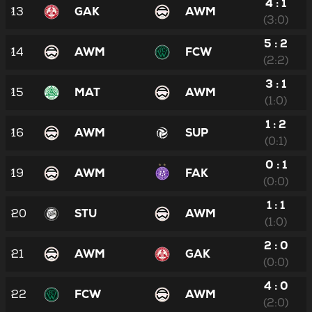
4 : 1
13
GAK
AWM
(3:0)
5 : 2
14
AWM
FCW
(2:2)
3 : 1
15
MAT
AWM
(1:0)
1 : 2
16
AWM
SUP
(0:1)
0 : 1
19
AWM
FAK
(0:0)
1 : 1
20
STU
AWM
(1:0)
2 : 0
21
AWM
GAK
(0:0)
4 : 0
22
FCW
AWM
(2:0)