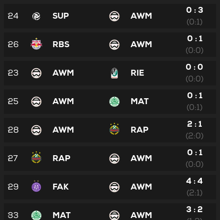
0 : 3
24
SUP
AWM
(0:1)
0 : 1
26
RBS
AWM
(0:0)
0 : 0
23
AWM
RIE
(0:0)
0 : 1
25
AWM
MAT
(0:1)
2 : 1
28
AWM
RAP
(2:0)
0 : 1
27
RAP
AWM
(0:0)
4 : 4
29
FAK
AWM
(2:1)
3 : 2
33
MAT
AWM