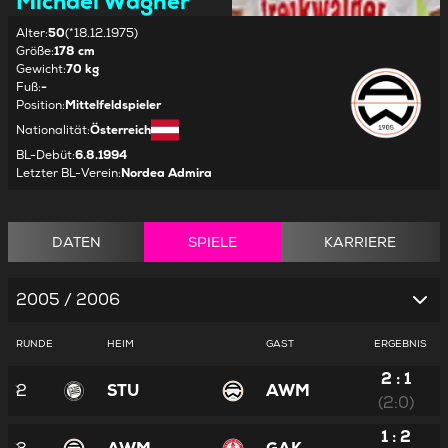
Michael Wagner
Alter
:
50
(*18.12.1975)
Größe
:
178 cm
Gewicht
:
70 kg
Fuß
:
-
Position
:
Mittelfeldspieler
Nationalität
:
Österreich
BL-Debüt
:
6.8.1994
Letzter BL-Verein
:
Nordea Admira
DATEN
SPIELE
KARRIERE
2005 / 2006
RUNDE
HEIM
GAST
ERGEBNIS
2 : 1
2
STU
AWM
(2:0)
1 : 2