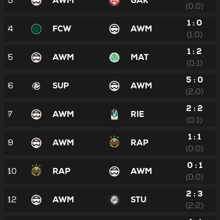
3
AWM
GAK
(0:0)
1 : 0
4
FCW
AWM
(1:0)
1 : 2
5
AWM
MAT
(0:1)
5 : 0
6
SUP
AWM
(2:0)
2 : 2
7
AWM
RIE
(0:1)
1 : 1
9
AWM
RAP
(0:0)
0 : 1
10
RAP
AWM
(0:0)
2 : 3
12
AWM
STU
(2:2)