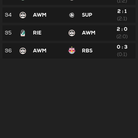
(1:2)
2 : 1
34
AWM
SUP
(2:1)
2 : 0
35
RIE
AWM
(2:0)
0 : 3
36
AWM
RBS
(0:1)