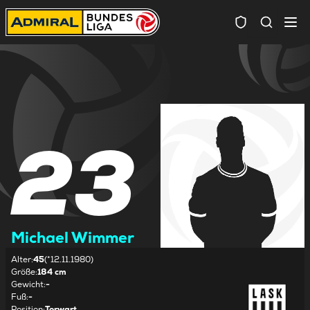
Spielersuc
23
Michael Wimmer
Alter
:
45
(*12.11.1980)
Größe
:
184 cm
Gewicht
:
-
Fuß
:
-
Position
:
Torwart