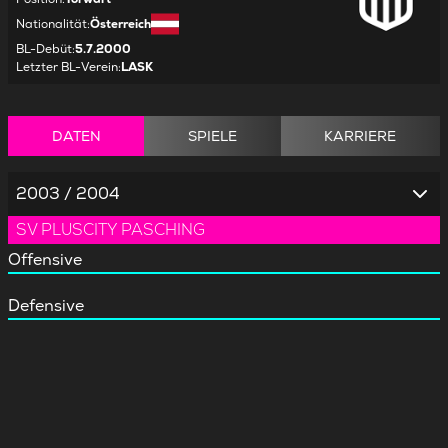
Nationalität
:
Österreich
BL-Debüt
:
5.7.2000
Letzter BL-Verein
:
LASK
DATEN
SPIELE
KARRIERE
2003 / 2004
SV PLUSCITY PASCHING
Offensive
Defensive