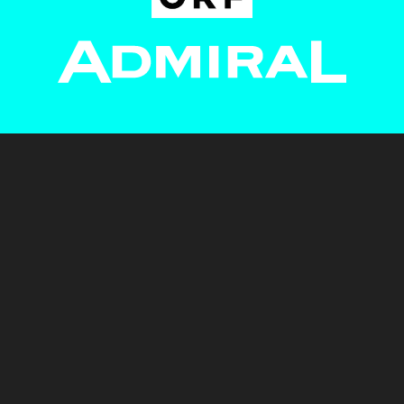
Newsletter
AGB
Pressebereich
Datenschutz
Impressum
BUNDESLIGA.AT
2LIGA.AT
OEFBL.AT