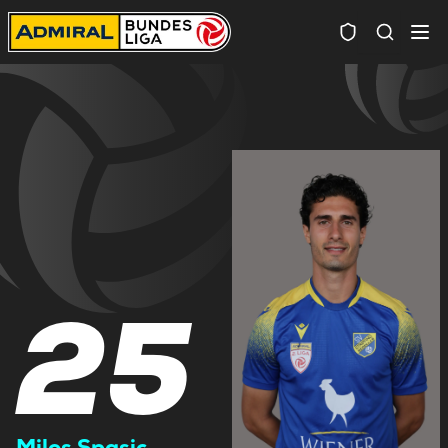
Spielersuc
25
Milos Spasic