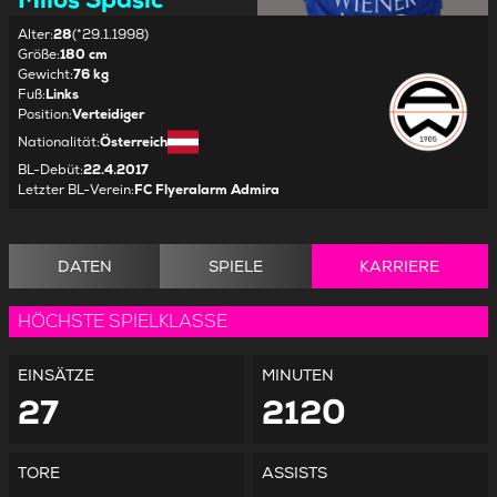
Alter
:
28
(*29.1.1998)
Größe
:
180 cm
Gewicht
:
76 kg
Fuß
:
Links
Position
:
Verteidiger
Nationalität
:
Österreich
BL-Debüt
:
22.4.2017
Letzter BL-Verein
:
FC Flyeralarm Admira
DATEN
SPIELE
KARRIERE
HÖCHSTE SPIELKLASSE
EINSÄTZE
MINUTEN
27
2120
TORE
ASSISTS