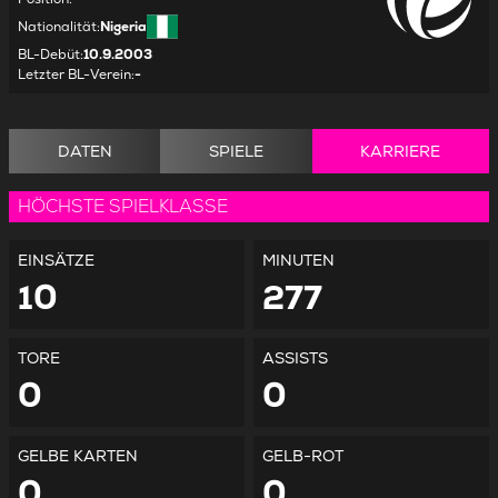
Nationalität
:
Nigeria
BL-Debüt
:
10.9.2003
Letzter BL-Verein
:
-
DATEN
SPIELE
KARRIERE
HÖCHSTE SPIELKLASSE
EINSÄTZE
MINUTEN
10
277
TORE
ASSISTS
0
0
GELBE KARTEN
GELB-ROT
0
0