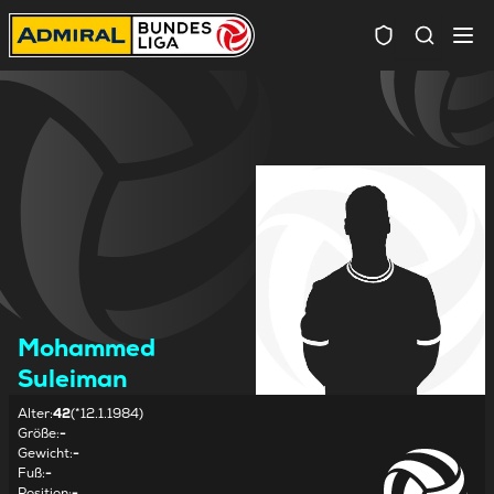
Spielersuc
Mohammed
Suleiman
Alter
:
42
(*12.1.1984)
Größe
:
-
Gewicht
:
-
Fuß
:
-
Position
:
-