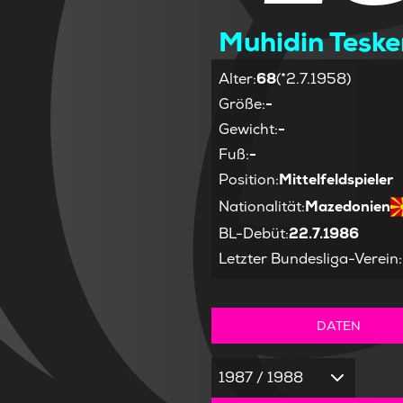
Muhidin Teske
Alter
:
68
(*2.7.1958)
Größe
:
-
Gewicht
:
-
Fuß
:
-
Position
:
Mittelfeldspieler
Nationalität
:
Mazedonien
BL-Debüt
:
22.7.1986
Letzter Bundesliga-Verein
:
DATEN
1987 / 1988