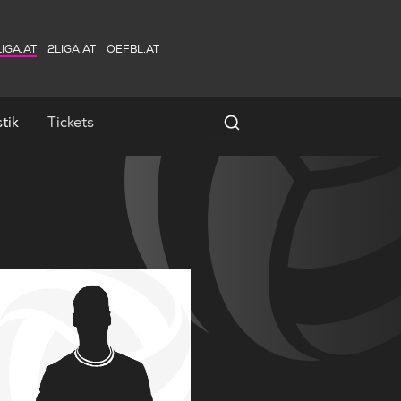
IGA.AT
2LIGA.AT
OEFBL.AT
tik
Tickets
Spielersuche