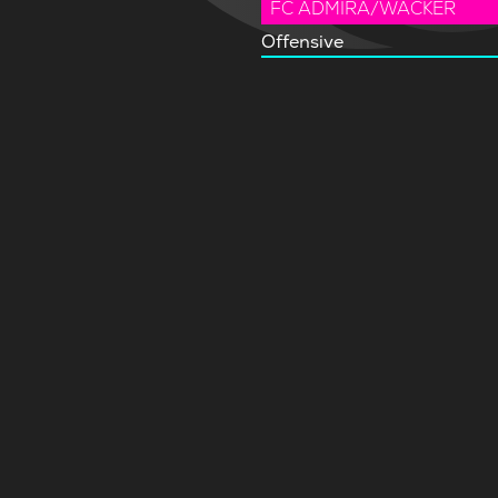
FC ADMIRA/WACKER
Offensive