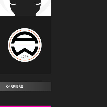
KARRIERE