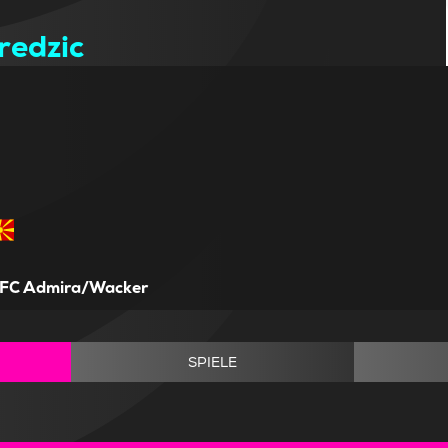
redzic
FC Admira/Wacker
SPIELE