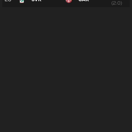
(2:0)