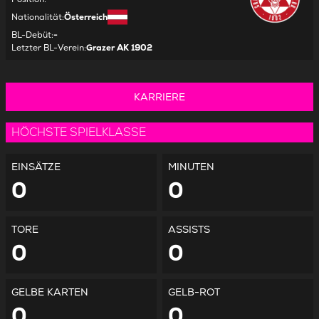
Nationalität
:
Österreich
BL-Debüt
:
-
Letzter BL-Verein
:
Grazer AK 1902
KARRIERE
HÖCHSTE SPIELKLASSE
EINSÄTZE
MINUTEN
0
0
TORE
ASSISTS
0
0
GELBE KARTEN
GELB-ROT
0
0