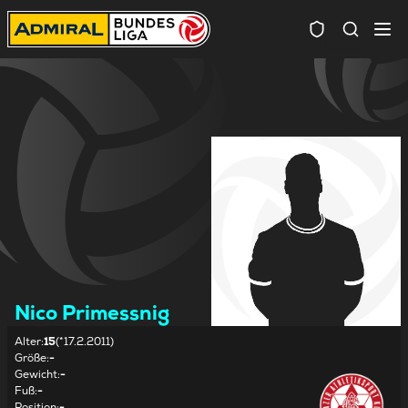
Spielersuc
Nico Primessnig
Alter
:
15
(*17.2.2011)
Größe
:
-
Gewicht
:
-
Fuß
:
-
Position
:
-