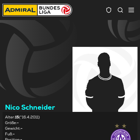
Spielersuc
Nico Schneider
Alter
:
15
(*16.4.2011)
Größe
:
-
Gewicht
:
-
Fuß
:
-
Position
:
-