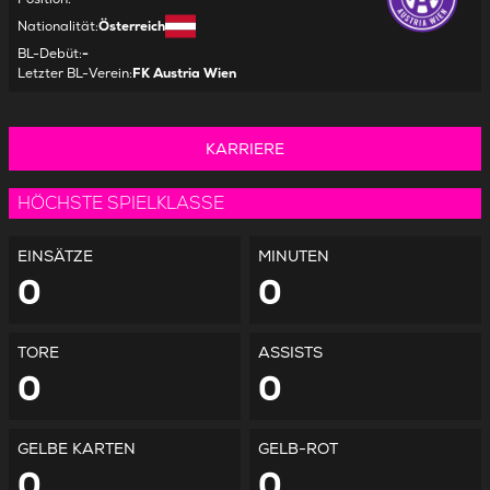
Nationalität
:
Österreich
BL-Debüt
:
-
Letzter BL-Verein
:
FK Austria Wien
KARRIERE
HÖCHSTE SPIELKLASSE
EINSÄTZE
MINUTEN
0
0
TORE
ASSISTS
0
0
GELBE KARTEN
GELB-ROT
0
0