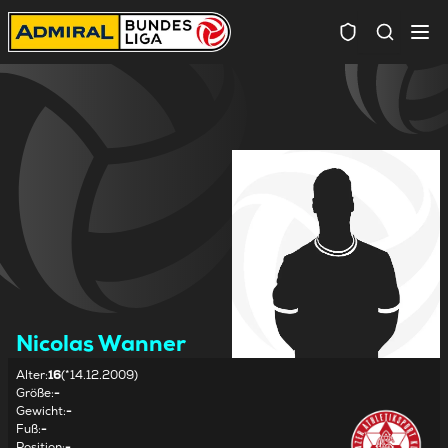
Spielersuc
Nicolas Wanner
Alter
:
16
(*14.12.2009)
Größe
:
-
Gewicht
:
-
Fuß
:
-
Position
:
-