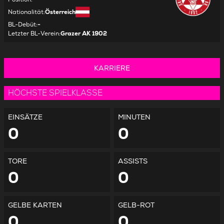
Nationalität
:
Österreich
BL-Debüt
:
-
Letzter BL-Verein
:
Grazer AK 1902
KARRIERE
HÖCHSTE SPIELKLASSE
EINSÄTZE
MINUTEN
0
0
TORE
ASSISTS
0
0
GELBE KARTEN
GELB-ROT
0
0