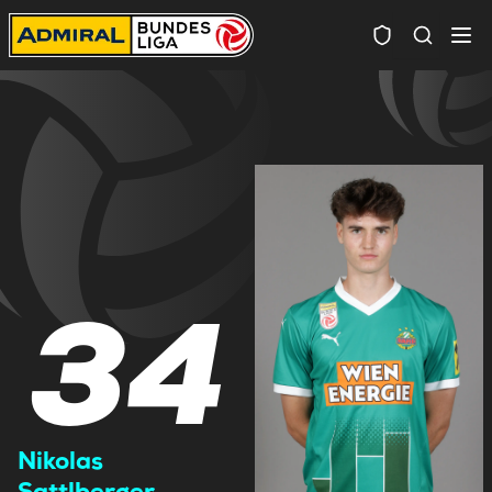
Spielersuc
34
Nikolas
Sattlberger