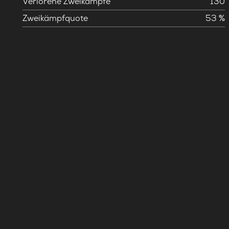
Verlorene Zweikämpfe
130
Zweikämpfquote
53 %