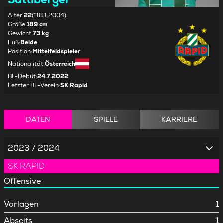
Alter
:
22
(*18.1.2004)
Größe
:
189 cm
Gewicht
:
73 kg
Fuß
:
Beide
Position
:
Mittelfeldspieler
Nationalität
:
Österreich
BL-Debüt
:
24.7.2022
Letzter BL-Verein
:
SK Rapid
DATEN
SPIELE
KARRIERE
2023 / 2024
SK RAPID
Offensive
Vorlagen
1
Abseits
1