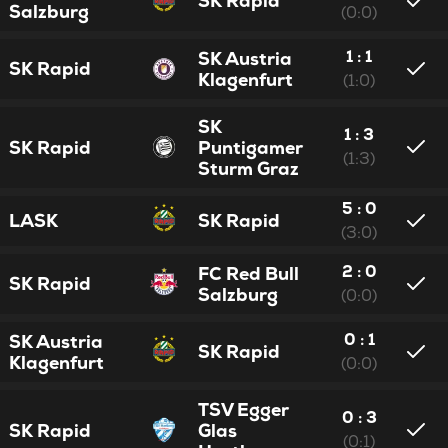
SK Rapid
Salzburg
(0:0)
1 : 1
SK Austria
SK Rapid
Klagenfurt
(1:0)
SK
1 : 3
SK Rapid
Puntigamer
(1:3)
Sturm Graz
5 : 0
LASK
SK Rapid
(3:0)
2 : 0
FC Red Bull
SK Rapid
Salzburg
(0:0)
0 : 1
SK Austria
SK Rapid
Klagenfurt
(0:0)
TSV Egger
0 : 3
SK Rapid
Glas
(0:1)