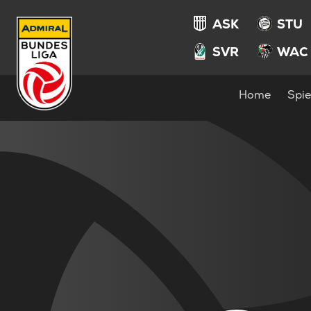
ASK
STU
SVR
WAC
Home
Spie