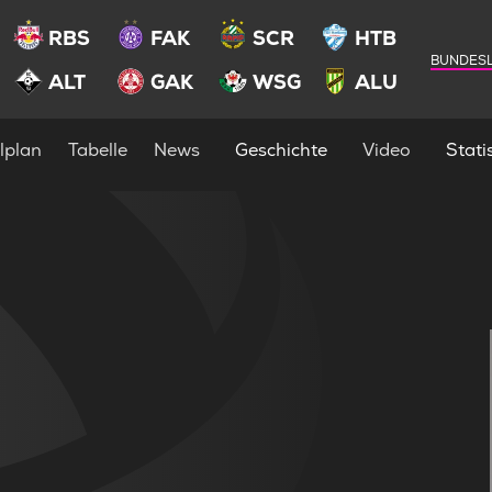
RBS
FAK
SCR
HTB
BUNDESL
ALT
GAK
WSG
ALU
lplan
Tabelle
News
Geschichte
Video
Statis