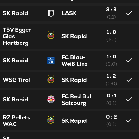
3 : 3
SK Rapid
LASK
(1:1)
TSV Egger
1 : 0
Glas
SK Rapid
(1:0)
Hartberg
1 : 0
FC Blau-
SK Rapid
Weiß Linz
(0:0)
1 : 2
WSG Tirol
SK Rapid
(0:0)
0 : 1
FC Red Bull
SK Rapid
Salzburg
(0:1)
0 : 2
RZ Pellets
SK Rapid
WAC
(0:1)
SK