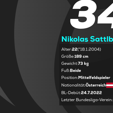
3
Nikolas Sattl
Alter
:
22
(*18.1.2004)
Größe
:
189 cm
Gewicht
:
73 kg
Fuß
:
Beide
Position
:
Mittelfeldspieler
Nationalität
:
Österreich
BL-Debüt
:
24.7.2022
Letzter Bundesliga-Verein
: