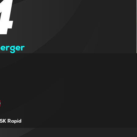
4
berger
SK Rapid