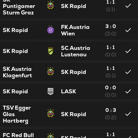
1 : 1
Puntigamer
SK Rapid
(1:1)
Sturm Graz
3 : 0
FK Austria
SK Rapid
Wien
(3:0)
1 : 1
SC Austria
SK Rapid
Lustenau
(0:0)
1 : 1
SK Austria
SK Rapid
Klagenfurt
(0:1)
0 : 0
SK Rapid
LASK
(0:0)
TSV Egger
0 : 3
Glas
SK Rapid
(0:2)
Hartberg
1 : 1
FC Red Bull