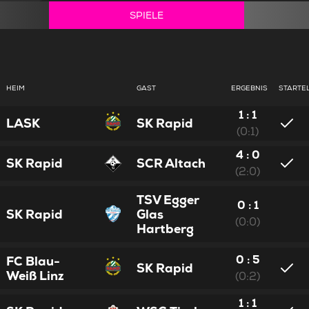
SPIELE
HEIM
GAST
ERGEBNIS
STARTE
1 : 1
LASK
SK Rapid
(0:1)
4 : 0
SK Rapid
SCR Altach
(2:0)
TSV Egger
0 : 1
SK Rapid
Glas
(0:0)
Hartberg
0 : 5
FC Blau-
SK Rapid
Weiß Linz
(0:2)
1 : 1