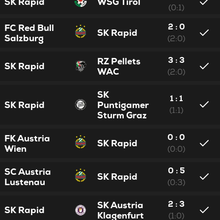
SK Rapid
WSG Tirol
(0:1)
2 : 0
FC Red Bull
SK Rapid
Salzburg
(2:0)
3 : 3
RZ Pellets
SK Rapid
WAC
(2:0)
SK
1 : 1
SK Rapid
Puntigamer
(1:1)
Sturm Graz
0 : 0
FK Austria
SK Rapid
Wien
(0:0)
0 : 5
SC Austria
SK Rapid
Lustenau
(0:3)
2 : 3
SK Austria
SK Rapid
Klagenfurt
(1:0)