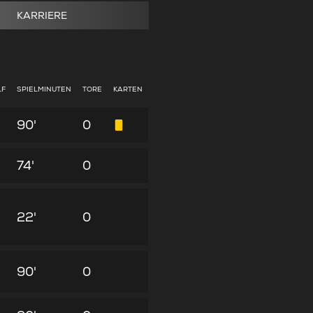
KARRIERE
LF
SPIELMINUTEN
TORE
KARTEN
90'
0
74'
0
22'
0
90'
0