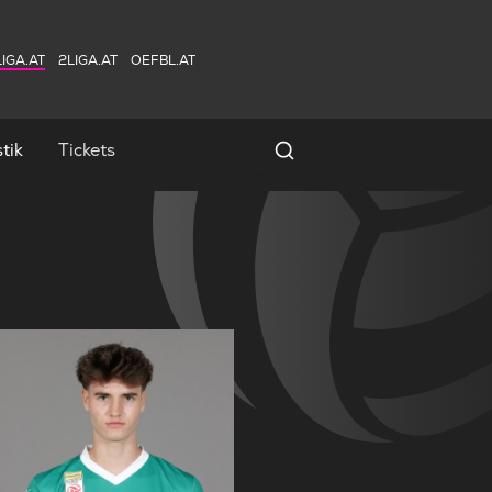
IGA.AT
2LIGA.AT
OEFBL.AT
tik
Tickets
Spielersuche