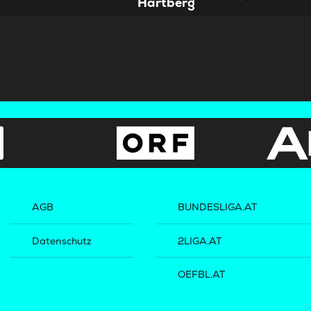
Hartberg
AGB
BUNDESLIGA.AT
Datenschutz
2LIGA.AT
OEFBL.AT