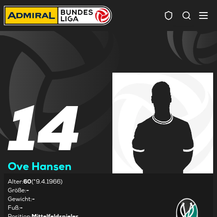
Spielersuc
14
Ove Hansen
Alter
:
60
(*9.4.1966)
Größe
:
-
Gewicht
:
-
Fuß
:
-
Position
:
Mittelfeldspieler