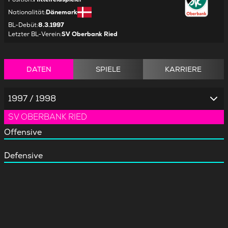
Nationalität
:
Dänemark
BL-Debüt
:
8.3.1997
Letzter BL-Verein
:
SV Oberbank Ried
DATEN
SPIELE
KARRIERE
1997 / 1998
SV OBERBANK RIED
Offensive
Defensive