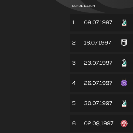
RUNDE
DATUM
1
09.07.1997
2
16.07.1997
3
23.07.1997
4
26.07.1997
5
30.07.1997
6
02.08.1997