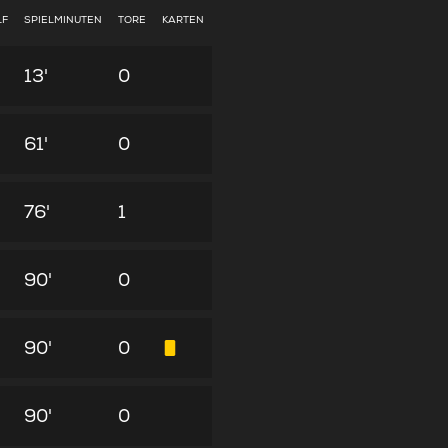
LF
SPIELMINUTEN
TORE
KARTEN
13'
0
61'
0
76'
1
90'
0
90'
0
90'
0