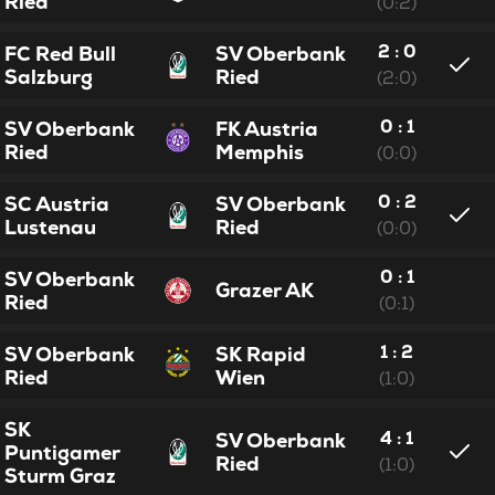
Ried
(0:2)
2 : 0
FC Red Bull
SV Oberbank
Salzburg
Ried
(2:0)
0 : 1
SV Oberbank
FK Austria
Ried
Memphis
(0:0)
0 : 2
SC Austria
SV Oberbank
Lustenau
Ried
(0:0)
0 : 1
SV Oberbank
Grazer AK
Ried
(0:1)
1 : 2
SV Oberbank
SK Rapid
Ried
Wien
(1:0)
SK
4 : 1
SV Oberbank
Puntigamer
Ried
(1:0)
Sturm Graz