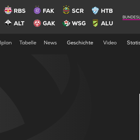
RBS
FAK
SCR
HTB
BUNDESL
ALT
GAK
WSG
ALU
lplan
Tabelle
News
Geschichte
Video
Statis