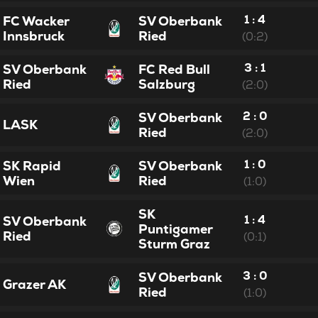
1 : 4
FC Wacker
SV Oberbank
Innsbruck
Ried
(0:2)
3 : 1
SV Oberbank
FC Red Bull
Ried
Salzburg
(2:0)
2 : 0
SV Oberbank
LASK
Ried
(2:0)
1 : 0
SK Rapid
SV Oberbank
Wien
Ried
(1:0)
SK
1 : 4
SV Oberbank
Puntigamer
Ried
(0:1)
Sturm Graz
3 : 0
SV Oberbank
Grazer AK
Ried
(1:0)