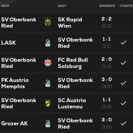
HEIM
GAST
ERGEBNIS
STARTE
2 : 2
SV Oberbank
SK Rapid
Ried
Wien
(0:1)
1 : 1
SV Oberbank
LASK
Ried
(1:1)
2 : 0
SV Oberbank
FC Red Bull
Ried
Salzburg
(1:0)
3 : 0
FK Austria
SV Oberbank
Memphis
Ried
(3:0)
1 : 1
SV Oberbank
SC Austria
Ried
Lustenau
(1:0)
3 : 0
SV Oberbank
Grazer AK
Ried
(1:0)