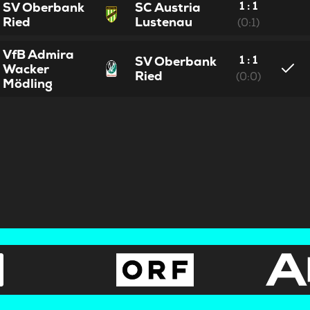
1 : 1
SV Oberbank
SC Austria
Ried
Lustenau
(0:1)
VfB Admira
1 : 1
SV Oberbank
Wacker
Ried
(0:0)
Mödling