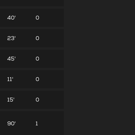
40'
0
23'
0
45'
0
11'
0
15'
0
90'
1