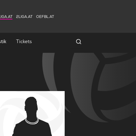
IGA.AT
2LIGA.AT
OEFBL.AT
tik
Tickets
Spielersuche