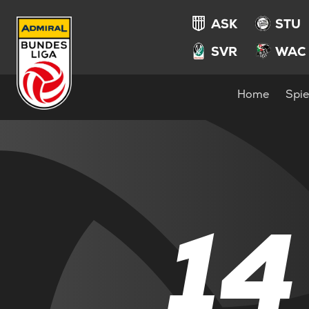
ASK
STU
SVR
WAC
Home
Spie
14