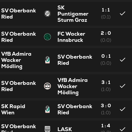
SK
1 : 1
SV Oberbank
Puntigamer
Ried
(0:1)
Sturm Graz
2 : 0
SV Oberbank
FC Wacker
Ried
Innsbruck
(0:0)
VfB Admira
0 : 1
SV Oberbank
Wacker
Ried
(0:0)
Mödling
VfB Admira
3 : 1
SV Oberbank
Wacker
Ried
(1:0)
Mödling
3 : 0
SK Rapid
SV Oberbank
Wien
Ried
(1:0)
1 : 4
SV Oberbank
LASK