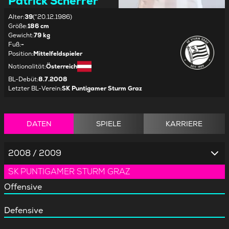
Patrick Scherrer
Alter
:
39
(*20.12.1986)
Größe
:
186 cm
Gewicht
:
79 kg
Fuß
:
-
Position
:
Mittelfeldspieler
Nationalität
:
Österreich
BL-Debüt
:
8.7.2008
Letzter BL-Verein
:
SK Puntigamer Sturm Graz
DATEN
SPIELE
KARRIERE
2008 / 2009
SK PUNTIGAMER STURM GRAZ
Offensive
Defensive