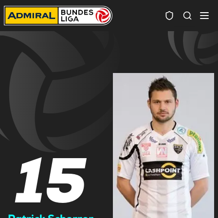
Spielersuc
15