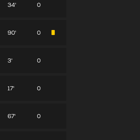
34'
0
90'
0
3'
0
17'
0
67'
0