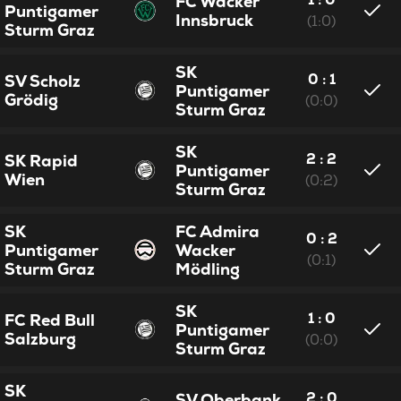
FC Wacker
Puntigamer
Innsbruck
(1:0)
Sturm Graz
SK
0 : 1
SV Scholz
Puntigamer
Grödig
(0:0)
Sturm Graz
SK
2 : 2
SK Rapid
Puntigamer
Wien
(0:2)
Sturm Graz
SK
FC Admira
0 : 2
Puntigamer
Wacker
(0:1)
Sturm Graz
Mödling
SK
1 : 0
FC Red Bull
Puntigamer
Salzburg
(0:0)
Sturm Graz
SK
2 : 0
SV Oberbank