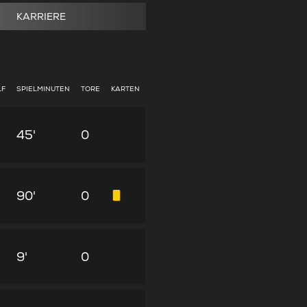
KARRIERE
LF
SPIELMINUTEN
TORE
KARTEN
45'
0
90'
0
9'
0