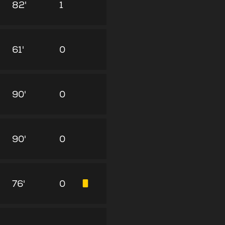
82'
1
61'
0
90'
0
90'
0
76'
0