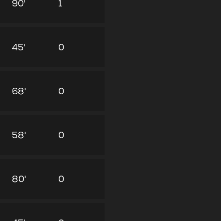
90'
1
45'
0
68'
0
58'
0
80'
0