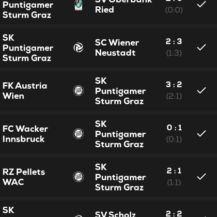
Puntigamer
Ried
(0:0)
Sturm Graz
SK
2 : 3
SC Wiener
Puntigamer
Neustadt
(1:3)
Sturm Graz
SK
3 : 2
FK Austria
Puntigamer
Wien
(2:1)
Sturm Graz
SK
0 : 1
FC Wacker
Puntigamer
Innsbruck
(0:1)
Sturm Graz
SK
2 : 1
RZ Pellets
Puntigamer
WAC
(1:1)
Sturm Graz
SK
2 : 2
SV Scholz