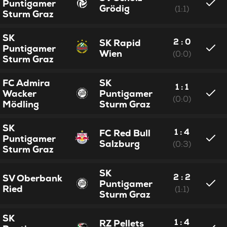
Puntigamer
Grödig
(1:1)
Sturm Graz
SK
2 : 0
SK Rapid
Puntigamer
Wien
(0:0)
Sturm Graz
FC Admira
SK
1 : 1
Wacker
Puntigamer
(0:0)
Mödling
Sturm Graz
SK
1 : 4
FC Red Bull
Puntigamer
Salzburg
(0:3)
Sturm Graz
SK
2 : 2
SV Oberbank
Puntigamer
Ried
(1:1)
Sturm Graz
SK
1 : 4
RZ Pellets