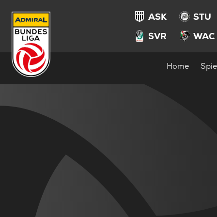
ASK
STU
SVR
WAC
Home
Spie