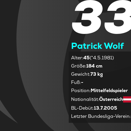
3
Patrick Wolf
Alter
:
45
(*4.5.1981)
Größe
:
184 cm
Gewicht
:
73 kg
Fuß
:
-
Position
:
Mittelfeldspieler
Nationalität
:
Österreich
BL-Debüt
:
13.7.2005
Letzter Bundesliga-Verein
: