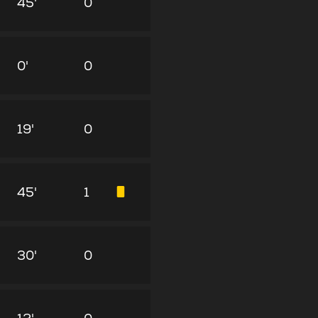
45'
0
0'
0
19'
0
45'
1
30'
0