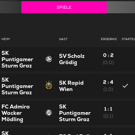
SPIELE
HEIM
GAST
ERGEBNIS
STARTE
SK
0 : 2
SV Scholz
Puntigamer
Grödig
(0:0)
Sturm Graz
SK
2 : 4
SK Rapid
Puntigamer
Wien
(1:0)
Sturm Graz
FC Admira
SK
1 : 1
Wacker
Puntigamer
(0:1)
Mödling
Sturm Graz
SK