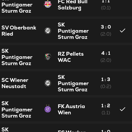
1 : 1
FC Red Bull
Puntigamer
Salzburg
(0:1)
Sturm Graz
SK
3 : 0
SV Oberbank
Puntigamer
Ried
(2:0)
Sturm Graz
SK
4 : 1
RZ Pellets
Puntigamer
WAC
(2:0)
Sturm Graz
SK
1 : 3
SC Wiener
Puntigamer
Neustadt
(0:2)
Sturm Graz
SK
1 : 2
FK Austria
Puntigamer
Wien
(1:1)
Sturm Graz
SK
1 : 0