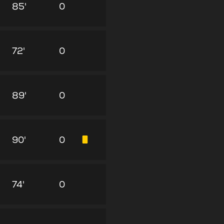
85'
0
72'
0
89'
0
90'
0
74'
0