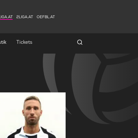
IGA.AT
2LIGA.AT
OEFBL.AT
tik
Tickets
Spielersuche