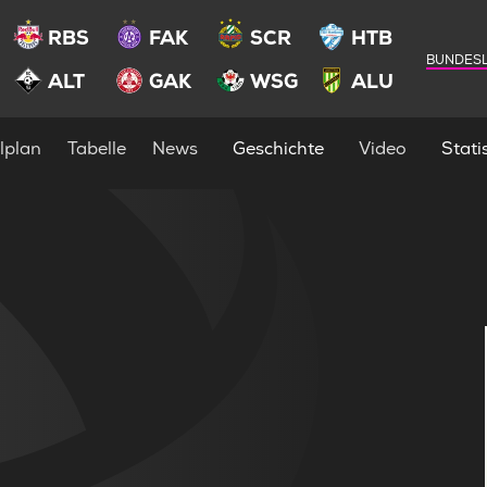
RBS
FAK
SCR
HTB
BUNDESL
ALT
GAK
WSG
ALU
lplan
Tabelle
News
Geschichte
Video
Statis