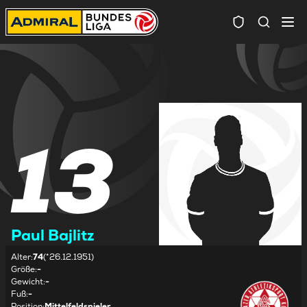
Spielersuc
13
Paul Bajlitz
Alter
:
74
(*26.12.1951)
Größe
:
-
Gewicht
:
-
Fuß
:
-
Position
:
Mittelfeldspieler