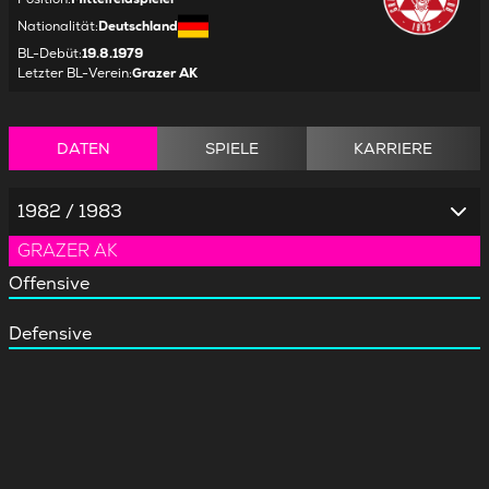
Nationalität
:
Deutschland
BL-Debüt
:
19.8.1979
Letzter BL-Verein
:
Grazer AK
DATEN
SPIELE
KARRIERE
1982 / 1983
GRAZER AK
Offensive
Defensive