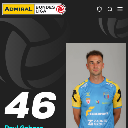
Spielersuc
46
Paul Gobara