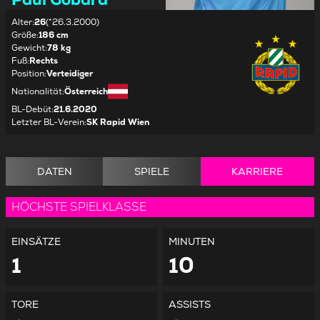
Alter
:
26
(*26.3.2000)
Größe
:
186 cm
Gewicht
:
78 kg
Fuß
:
Rechts
Position
:
Verteidiger
Nationalität
:
Österreich
BL-Debüt
:
21.6.2020
Letzter BL-Verein
:
SK Rapid Wien
DATEN
SPIELE
KARRIERE
HÖCHSTE SPIELKLASSE
EINSÄTZE
MINUTEN
1
10
TORE
ASSISTS