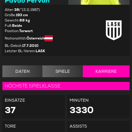
Pavao Pervan
Alter
:
38
(*13.11.1987)
Größe
:
193 cm
Gewicht
:
88 kg
Fuß
:
Beide
Position
:
Torwart
Nationalität
:
Österreich
BL-Debüt
:
17.7.2010
Letzter BL-Verein
:
LASK
DATEN
SPIELE
KARRIERE
HÖCHSTE SPIELKLASSE
EINSÄTZE
MINUTEN
37
3330
TORE
ASSISTS